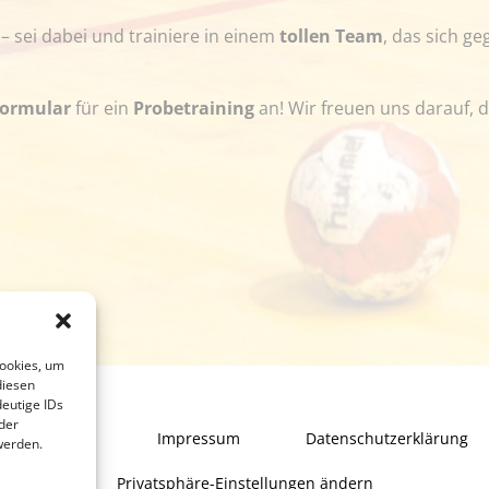
– sei dabei und trainiere in einem
tollen Team
, das sich g
ormular
für ein
Probetraining
an! Wir freuen uns darauf, 
Cookies, um
diesen
eutige IDs
der
Startseite
Impressum
Datenschutzerklärung
werden.
Privatsphäre-Einstellungen ändern