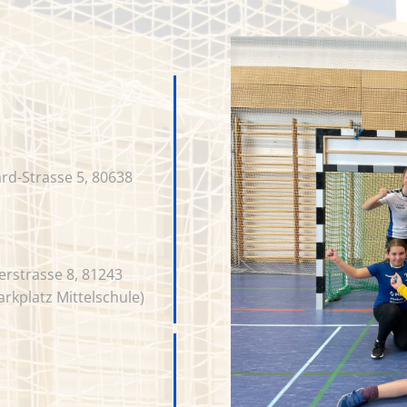
rd-Strasse 5, 80638
erstrasse 8, 81243
rkplatz Mittelschule)