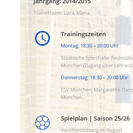
Jahrgang: 2014/2015
Trainerteam: Luca, Manu
Trainingszeiten
Montag: 18:30 – 20:00 Uhr
Städtische Sporthalle:
Peslmülle
München
(Zugang über Lehrerpa
D
onnerstag: 18:30 – 20:00 Uhr
ESV München:
Margarethe-Danzi
München
Spielplan | Saison 25/26
Veröffentlichung im August