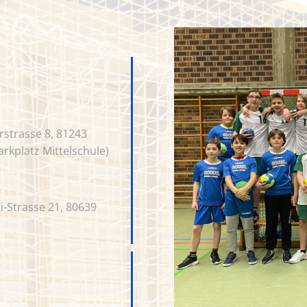
rstrasse 8, 81243
rkplatz Mittelschule)
-Strasse 21, 80639